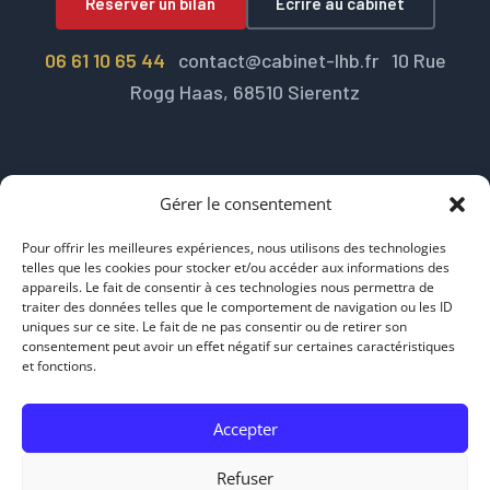
Réserver un bilan
Écrire au cabinet
06 61 10 65 44
contact@cabinet-lhb.fr 10 Rue
Rogg Haas, 68510 Sierentz
Gérer le consentement
Pour offrir les meilleures expériences, nous utilisons des technologies
telles que les cookies pour stocker et/ou accéder aux informations des
Cabinet LHB
appareils. Le fait de consentir à ces technologies nous permettra de
traiter des données telles que le comportement de navigation ou les ID
Cabinet LHB, conseil en gestion de patrimoine, prévoyance et
uniques sur ce site. Le fait de ne pas consentir ou de retirer son
fiscalité du frontalier suisse. Conseiller en investissements
consentement peut avoir un effet négatif sur certaines caractéristiques
financiers (CIF) membre de la CNCGP. Information non
et fonctions.
contractuelle, ne constitue pas un conseil personnalisé.
Accepter
Refuser