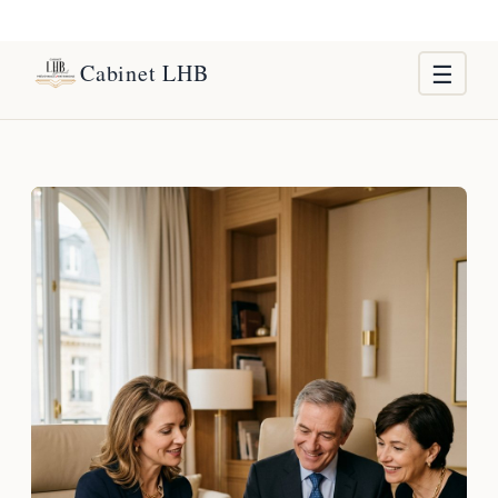
Cabinet LHB
☰
Accueil
Le cabinet
Nos solutions
Frontaliers Suisse
Actualités
Contact