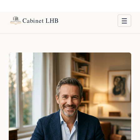
Cabinet LHB
☰
Accueil
Le cabinet
Nos solutions
Frontaliers Suisse
Actualités
Contact