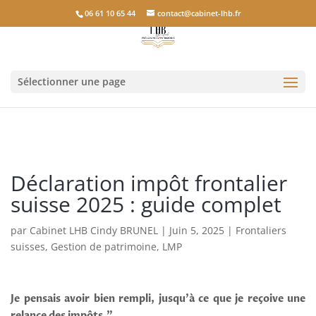
06 61 10 65 44
contact@cabinet-lhb.fr
Sélectionner une page
Déclaration impôt frontalier
suisse 2025 : guide complet
par
Cabinet LHB Cindy BRUNEL
|
Juin 5, 2025
|
Frontaliers
suisses
,
Gestion de patrimoine
,
LMP
Je pensais avoir bien rempli, jusqu’à ce que je reçoive une
relance des impôts.”