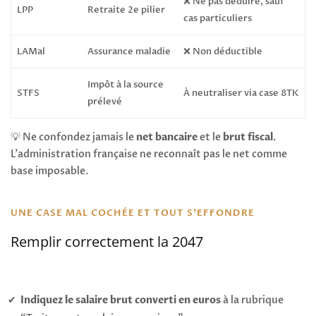
❌ Ne pas déduire, sauf
LPP
Retraite 2e pilier
cas particuliers
LAMal
Assurance maladie
❌ Non déductible
Impôt à la source
STFS
À neutraliser via case 8TK
prélevé
💡 Ne confondez jamais le
net bancaire
et le
brut fiscal
.
L’administration française ne reconnaît pas le net comme
base imposable.
UNE CASE MAL COCHÉE ET TOUT S'EFFONDRE
Remplir correctement la 2047
Indiquez le salaire brut converti en euros
à la rubrique