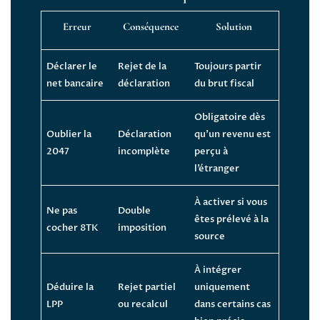
Erreur
Conséquence
Solution
Déclarer le
Rejet de la
Toujours partir
net bancaire
déclaration
du brut fiscal
Obligatoire dès
Oublier la
Déclaration
qu’un revenu est
2047
incomplète
perçu à
l’étranger
À activer si vous
Ne pas
Double
êtes prélevé à la
cocher 8TK
imposition
source
À intégrer
Déduire la
Rejet partiel
uniquement
LPP
ou recalcul
dans certains cas