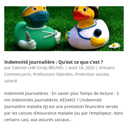
Indemnité journalière : Qu’est ce que c’est ?
par
Cabinet LHB Cindy BRUNEL
|
Août 18, 2020
|
Artisans
Commerçants
,
Professions libérales
,
Protection sociale
,
salarié
Indemnité journalières : En savoir plus Temps de lecture : 5
mn Indemnités journalières: KESAKO ? L’indemnité
journalière maladie (IJ) est une prestation financière versée
par les caisses d’Assurance maladie (ou par l’employeur, dans
certains cas), aux assurés sociaux...