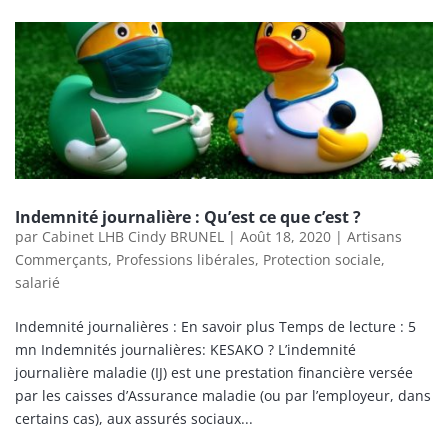
Indemnité journalière : Qu’est ce que c’est ?
par
Cabinet LHB Cindy BRUNEL
|
Août 18, 2020
|
Artisans
Commerçants
,
Professions libérales
,
Protection sociale
,
salarié
Indemnité journalières : En savoir plus Temps de lecture : 5
mn Indemnités journalières: KESAKO ? L’indemnité
journalière maladie (IJ) est une prestation financière versée
par les caisses d’Assurance maladie (ou par l’employeur, dans
certains cas), aux assurés sociaux...