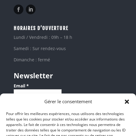
HORAIRES D’OUVERTURE
Lundi / Vendredi : 09h – 18 h
Samedi : Sur rendez-vous
Dimanche : fermé
Newsletter
Email *
Gérer le consentement
Les champs suivis d'une * sont obligatoires
Pour offrir les meilleures expériences, nous utilisons des technologies
telles que les cookies pour stocker et/ou accéder aux informations des
appareils. Le fait de consentir à ces technologies nous permettra de
LIENS UTILES
traiter des données telles que le comportement de navigation ou les ID
À propos
uniques sur ce site. Le fait de ne pas consentir ou de retirer son